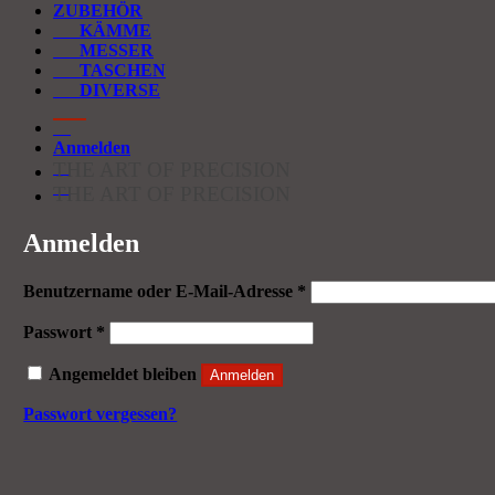
ZUBEHÖR
KÄMME
MESSER
TASCHEN
DIVERSE
Anmelden
THE ART OF PRECISION
THE ART OF PRECISION
Anmelden
Erforderlich
Benutzername oder E-Mail-Adresse
*
Erforderlich
Passwort
*
Angemeldet bleiben
Anmelden
Passwort vergessen?