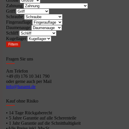
Grösse
Zahnung
Griff
Schraube
Fingerauflage
Daumenauge
Schliff
Kugellager
Filtern
Fragen Sie uns
Am Telefon
+49 (0) 176 10 341 790
oder gerne auch per Mail
info@hasami.de
Kauf ohne Risiko
• 14 Tage Rückgaberecht
• 5 Jahre Garantie auf alle Scherenteile
• 1 Jahr Garantie auf die Schnitthaltigkeit
•Alle Preise inkl. MwSt.