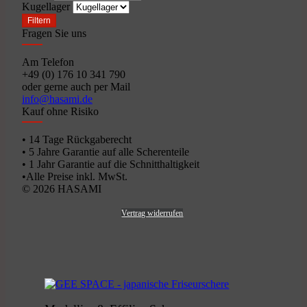
Kugellager
Filtern
Fragen Sie uns
Am Telefon
+49 (0) 176 10 341 790
oder gerne auch per Mail
info@hasami.de
Kauf ohne Risiko
• 14 Tage Rückgaberecht
• 5 Jahre Garantie auf alle Scherenteile
• 1 Jahr Garantie auf die Schnitthaltigkeit
•Alle Preise inkl. MwSt.
© 2026 HASAMI
Vertrag widerrufen