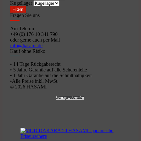
Kugellager
Filtern
Fragen Sie uns
Am Telefon
+49 (0) 176 10 341 790
oder gerne auch per Mail
info@hasami.de
Kauf ohne Risiko
• 14 Tage Rückgaberecht
• 5 Jahre Garantie auf alle Scherenteile
• 1 Jahr Garantie auf die Schnitthaltigkeit
•Alle Preise inkl. MwSt.
© 2026 HASAMI
Vertrag widerrufen