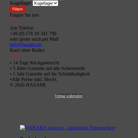
Kugellager
Filtern
Fragen Sie uns
Am Telefon
+49 (0) 176 10 341 790
oder gerne auch per Mail
info@hasami.de
Kauf ohne Risiko
• 14 Tage Rückgaberecht
• 5 Jahre Garantie auf alle Scherenteile
• 1 Jahr Garantie auf die Schnitthaltigkeit
•Alle Preise inkl. MwSt.
© 2026 HASAMI
Vertrag widerrufen