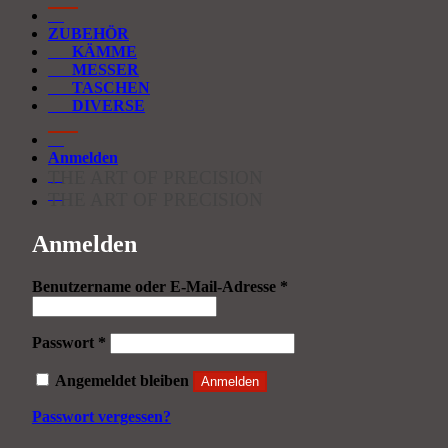
ZUBEHÖR
KÄMME
MESSER
TASCHEN
DIVERSE
Anmelden
THE ART OF PRECISION
THE ART OF PRECISION
Anmelden
Erforderlich
Benutzername oder E-Mail-Adresse
*
Erforderlich
Passwort
*
Angemeldet bleiben
Anmelden
Passwort vergessen?