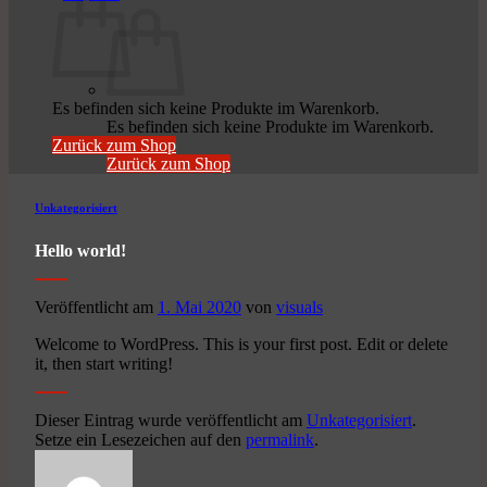
Es befinden sich keine Produkte im Warenkorb.
Es befinden sich keine Produkte im Warenkorb.
Zurück zum Shop
Zurück zum Shop
Unkategorisiert
Hello world!
Veröffentlicht am
1. Mai 2020
von
visuals
Welcome to WordPress. This is your first post. Edit or delete
it, then start writing!
Dieser Eintrag wurde veröffentlicht am
Unkategorisiert
.
Setze ein Lesezeichen auf den
permalink
.