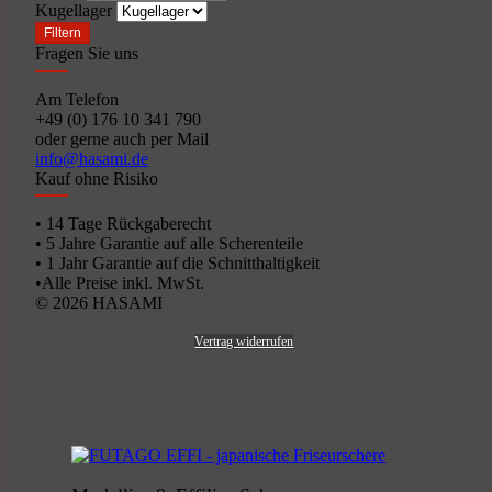
Kugellager
Filtern
Fragen Sie uns
Am Telefon
+49 (0) 176 10 341 790
oder gerne auch per Mail
info@hasami.de
Kauf ohne Risiko
• 14 Tage Rückgaberecht
• 5 Jahre Garantie auf alle Scherenteile
• 1 Jahr Garantie auf die Schnitthaltigkeit
•Alle Preise inkl. MwSt.
© 2026 HASAMI
Vertrag widerrufen