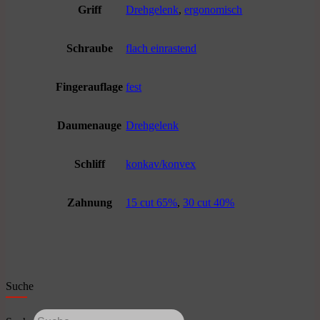
Griff
Drehgelenk
,
ergonomisch
Schraube
flach einrastend
Fingerauflage
fest
Daumenauge
Drehgelenk
Schliff
konkav/konvex
Zahnung
15 cut 65%
,
30 cut 40%
Suche