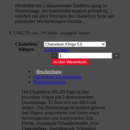
Flexibilität mit 2-dimensionaler Drehbewegung im
Daumenauge, das komfortabel konisch geformt ist,
natürlich mit allen Vorzügen der Chameleon Serie und
patentierter Wechselklingen-Technik
€
1.582,70
| inkl. 19% MwSt. - zuzüglich Versand
Chameleon
Klingen
Zurücksetzen
CHAMELEON
DS
In den Warenkorb
2D
Ergo
Beschreibung
-
Zusätzliche Informationen
Japanische
Produktsicherheit
Friseurschere
Menge
Die Chameleon DS-2D Ergo ist eine
besondere Schere mit 2-dimensionalem
Daumenauge: Es lässt sich um 360 Grad
drehen. Das Daumenauge ist konisch geformt
und filigran ausgearbeitet und bieten einen
hervorragenden und komfortablen Halt.
Flache, einrastende Einstellschraube, feste
Fingerauflage. Innenliegende Schrauben