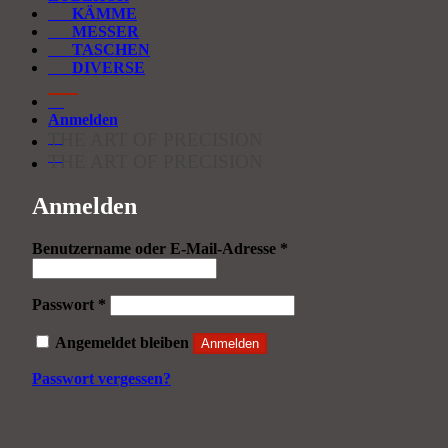
KÄMME
MESSER
TASCHEN
DIVERSE
Anmelden
THE ART OF PRECISION
THE ART OF PRECISION
Anmelden
Erforderlich
Benutzername oder E-Mail-Adresse
*
Erforderlich
Passwort
*
Angemeldet bleiben
Anmelden
Passwort vergessen?