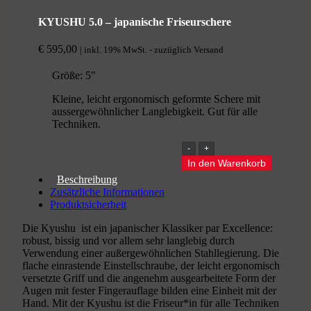
KYUSHU 5.0 – japanische Friseurschere
€
595,00
| inkl. 19% MwSt. - zuzüglich Versand
Größe: 5″
Kleine, leicht ergonomisch geformte Schere mit
aussergewöhnlicher Langlebigkeit. Gut für alle
Techniken.
KYUSHU
5.0
In den Warenkorb
-
Beschreibung
japanische
Zusätzliche Informationen
Friseurschere
Produktsicherheit
Menge
Die Kyushu ist ein japanischer Klassiker par Excellence:
robust, bissig und vor allem sehr langlebig durch
Verwendung einer außergewöhnlichen Stahllegierung. Die
flache einrastende Einstellschraube, der leicht ergonomisch
versetzte Griff und die angenehm ausgearbeitete Form der
Augen mit fester Fingerauflage bilden eine Einheit mit der
Hand. Mit der Kyushu ist die Friseur*in für alle Techniken