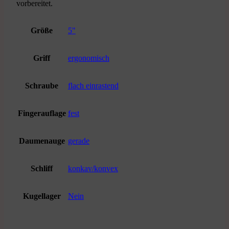
vorbereitet.
Größe
5"
Griff
ergonomisch
Schraube
flach einrastend
Fingerauflage
fest
Daumenauge
gerade
Schliff
konkav/konvex
Kugellager
Nein