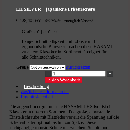
LH SILVER – japanische Friseurschere
€
428,40
| inkl. 19% MwSt. - zuzüglich Versand
Größe: 5″ | 5,5″ | 6″
Lange Schnitthaltigkeit und robuste und
ergonomische Bauweise machen diese HASAMI
zu einem Klassiker im Sortiment. Geeignet für
alle Schnitttechniken.
Größe
Zurücksetzen
LH
SILVER
In den Warenkorb
-
Beschreibung
japanische
Zusätzliche Informationen
Friseurschere
Produktsicherheit
Menge
Die angenehm ergonomische HASAMI LHSilver ist ein
Klassiker in unserem Sortiment. Die große, einrastende
Einstellschraube mit Blattfeder verteilt die Spannung auf die
Scherenblätter optimal bis hin zur Spitze. Diese
leichtgängige robuste Schere mit weichem Schnitt und