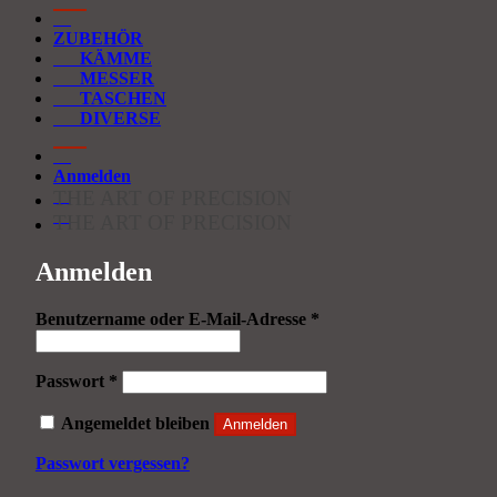
ZUBEHÖR
KÄMME
MESSER
TASCHEN
DIVERSE
Anmelden
THE ART OF PRECISION
THE ART OF PRECISION
Anmelden
Erforderlich
Benutzername oder E-Mail-Adresse
*
Erforderlich
Passwort
*
Angemeldet bleiben
Anmelden
Passwort vergessen?