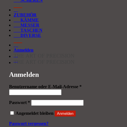
SCHEREN
ZUBEHÖR
KÄMME
MESSER
TASCHEN
DIVERSE
Anmelden
THE ART OF PRECISION
THE ART OF PRECISION
Anmelden
Erforderlich
Benutzername oder E-Mail-Adresse
*
Erforderlich
Passwort
*
Angemeldet bleiben
Anmelden
Passwort vergessen?