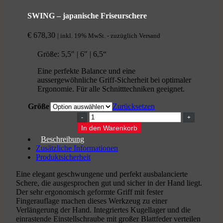
SWING – japanische Friseurschere
€
678,30
| inkl. 19% MwSt. - zuzüglich Versand
Größe: 5,5″ | 6″ | 6,5“
Eine perfekte Balance und eine
aussergewöhnliche Griff-Sicherheit bei optimaler
Ergonomie. Für alle Schnitttechniken geeignet.
Größe
Zurücksetzen
SWING
-
In den Warenkorb
japanische
Beschreibung
Friseurschere
Zusätzliche Informationen
Menge
Produktsicherheit
Eine elegant geschwungene und perfekt ausbalancierte
Schere, die ausgesprochen gut und sicher in der Hand liegt.
Der sehr ergonomisch geformte Griff mit fester
Fingerauflage machen dieses Werkzeug zu einer
Verlängerung der Hand. Integriertes Kugellager und die
einrastende Einstellschraube mit großer Blattfeder verteilen