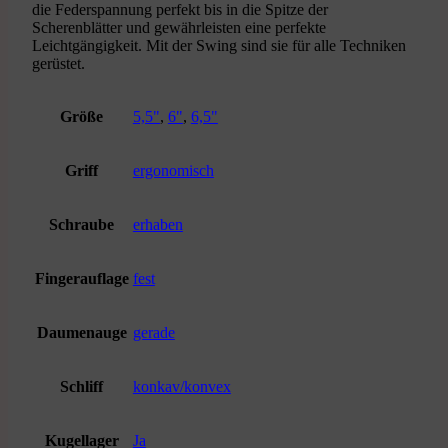
die Federspannung perfekt bis in die Spitze der
Scherenblätter und gewährleisten eine perfekte
Leichtgängigkeit. Mit der Swing sind sie für alle Techniken
gerüstet.
Größe
5,5"
,
6"
,
6,5"
Griff
ergonomisch
Schraube
erhaben
Fingerauflage
fest
Daumenauge
gerade
Schliff
konkav/konvex
Kugellager
Ja