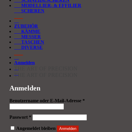
SCHNEIDESCHEREN
MODELLIER- & EFFILIER
SCHEREN
ZUBEHÖR
KÄMME
MESSER
TASCHEN
DIVERSE
Anmelden
THE ART OF PRECISION
THE ART OF PRECISION
Anmelden
Erforderlich
Benutzername oder E-Mail-Adresse
*
Erforderlich
Passwort
*
Angemeldet bleiben
Anmelden