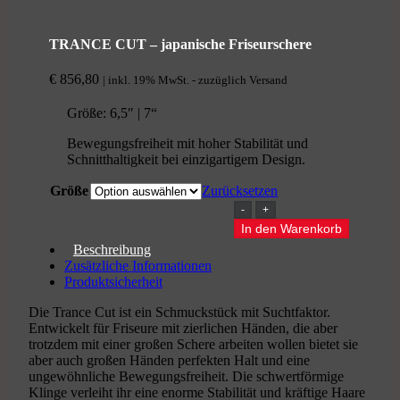
TRANCE CUT – japanische Friseurschere
€
856,80
| inkl. 19% MwSt. - zuzüglich Versand
Größe: 6,5″ | 7“
Bewegungsfreiheit mit hoher Stabilität und
Schnitthaltigkeit bei einzigartigem Design.
Größe
Zurücksetzen
TRANCE
CUT
In den Warenkorb
-
Beschreibung
japanische
Zusätzliche Informationen
Friseurschere
Produktsicherheit
Menge
Die Trance Cut ist ein Schmuckstück mit Suchtfaktor.
Entwickelt für Friseure mit zierlichen Händen, die aber
trotzdem mit einer großen Schere arbeiten wollen bietet sie
aber auch großen Händen perfekten Halt und eine
ungewöhnliche Bewegungsfreiheit. Die schwertförmige
Klinge verleiht ihr eine enorme Stabilität und kräftige Haare