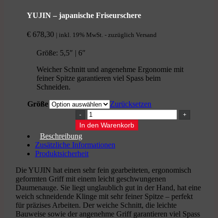
YUJIN – japanische Friseurschere
€
678,30
| inkl. 19% MwSt. - zuzüglich Versand
Größe: 5,5″ | 6″
Weicher Schnitt und angenehme Ergonomie mit
feiner Spitze garantieren viel Spass beim
Schneiden.
Größe
Zurücksetzen
YUJIN
-
In den Warenkorb
japanische
Beschreibung
Friseurschere
Zusätzliche Informationen
Menge
Produktsicherheit
Die YUJIN hat einen sehr fein gearbeiteten, ergonomisch
geformten Griff mit einem leicht geschwungenen
Daumenauge. Sie liegt unglaublich gut in der Hand, hat eine
weich schneidende Klinge mit sehr feiner Spitze – perfekt
für präzises Arbeiten. Der weiche Schnitt, die leichte
Bauweise sowie der angenehme Griff garantieren viel Spass