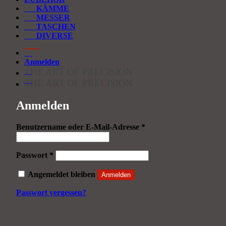
KÄMME
MESSER
TASCHEN
DIVERSE
Anmelden
THE ART OF PRECISION
THE ART OF PRECISION
Anmelden
Erforderlich
Benutzername oder E-Mail-Adresse
*
Erforderlich
Passwort
*
Angemeldet bleiben
Anmelden
Passwort vergessen?