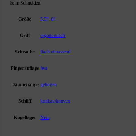
beim Schneiden.
Größe
5,5"
,
6"
Griff
ergonomisch
Schraube
flach einrastend
Fingerauflage
fest
Daumenauge
gebogen
Schliff
konkav/konvex
Kugellager
Nein