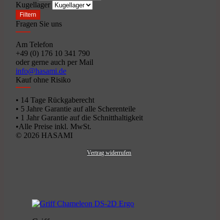
Kugellager
Filtern
Fragen Sie uns
Am Telefon
+49 (0) 176 10 341 790
oder gerne auch per Mail
info@hasami.de
Kauf ohne Risiko
• 14 Tage Rückgaberecht
• 5 Jahre Garantie auf alle Scherenteile
• 1 Jahr Garantie auf die Schnitthaltigkeit
•Alle Preise inkl. MwSt.
© 2026 HASAMI
Vertrag widerrufen