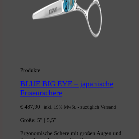
Produkte
BLUE BIG EYE – japanische
Friseurschere
€
487,90
| inkl. 19% MwSt. - zuzüglich Versand
Größe: 5″ | 5,5"
Ergonomische Schere mit großen Augen und