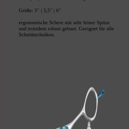
Größe: 5″ | 5,5" | 6"
ergonomische Schere mit sehr feiner Spitze
und trotzdem robust gebaut. Geeignet für alle
Schnitttechniken.