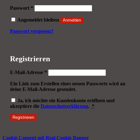
Erforderlich
Passwort
*
Angemeldet bleiben
Anmelden
Passwort vergessen?
Registrieren
Erforderlich
E-Mail-Adresse
*
Ein Link zum Erstellen eines neuen Passworts wird an
deine E-Mail-Adresse gesendet.
Ja, ich möchte ein Kundenkonto eröffnen und
akzeptiere die
Datenschutzerklärung
.
*
Registrieren
Cookie Consent mit Real Cookie Banner