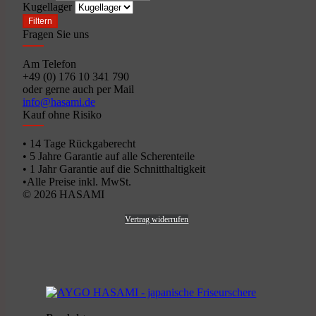
Kugellager
Filtern
Fragen Sie uns
Am Telefon
+49 (0) 176 10 341 790
oder gerne auch per Mail
info@hasami.de
Kauf ohne Risiko
• 14 Tage Rückgaberecht
• 5 Jahre Garantie auf alle Scherenteile
• 1 Jahr Garantie auf die Schnitthaltigkeit
•Alle Preise inkl. MwSt.
© 2026 HASAMI
Vertrag widerrufen